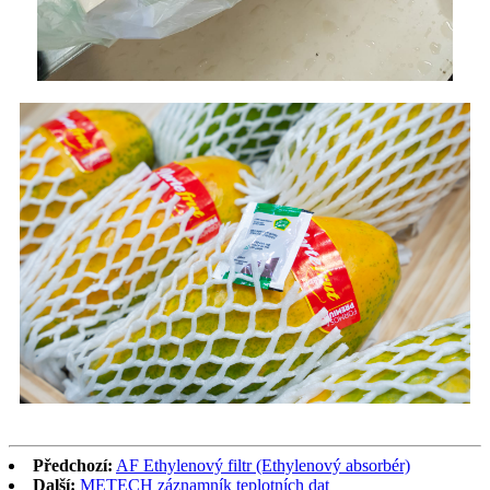
Předchozí:
AF Ethylenový filtr (Ethylenový absorbér)
Další:
METECH záznamník teplotních dat