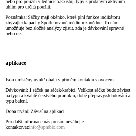
nebo pro použití v lednicích.Existují typy s přidaným aktivním
uhlím pro určitá použití.
Poznámka: Sáčky mají okénko, které plní funkce indikátoru
zbývající kapacity.Spotřebované médium zhnědne. To nám
umožňuje bez složité analýzy zjistit, zda je dávkování správné
nebo ne.
aplikace
Jsou umístěny uvnitř obalu v přímém kontaktu s ovocem.
Dávkování: 1 sáček na sáček/krabici. Velikost sáčku bude záviset
na typu a kvalitě čerstvého produktu, době přepravy/skladování a
typu balení.
Doba trvání: Závisí na aplikaci
Pro další informace nás prosím neváhejte
kontaktovat:
info@spmbio.com