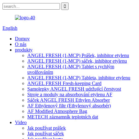
English
Domov
O nás
produkty
ANGEL FRESH (1-MCP) Prášek, inhibitor etylenu
ANGEL FRESH (1-MCP) sáček, inhibitor etylenu
ANGEL FRESH (1-MCP) Tablet s rychlým
uvolňováním
ANGEL FRESH (1-MCP) Tableta, inhibitor etylenu
ANGEL FRESH Fresh-keeping Card
Samolepky ANGEL FRESH udržující čerstvost
Stroje a moduly na absorbování etylenu AF
Sáček ANGEL FRESH Ethylen Absorber
AF Ethylenový filtr (Ethylenový absorbér)
AF Modified Atmosphere Bag
METECH záznamník teplotních dat
Video
Jak používat prášek
Jak používat sáček