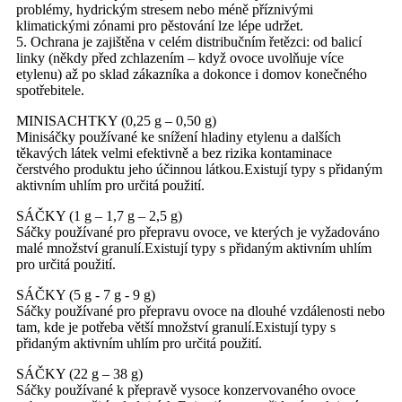
problémy, hydrickým stresem nebo méně příznivými
klimatickými zónami pro pěstování lze lépe udržet.
5. Ochrana je zajištěna v celém distribučním řetězci: od balicí
linky (někdy před zchlazením – když ovoce uvolňuje více
etylenu) až po sklad zákazníka a dokonce i domov konečného
spotřebitele.
MINISACHTKY (0,25 g – 0,50 g)
Minisáčky používané ke snížení hladiny etylenu a dalších
těkavých látek velmi efektivně a bez rizika kontaminace
čerstvého produktu jeho účinnou látkou.Existují typy s přidaným
aktivním uhlím pro určitá použití.
SÁČKY (1 g – 1,7 g – 2,5 g)
Sáčky používané pro přepravu ovoce, ve kterých je vyžadováno
malé množství granulí.Existují typy s přidaným aktivním uhlím
pro určitá použití.
SÁČKY (5 g - 7 g - 9 g)
Sáčky používané pro přepravu ovoce na dlouhé vzdálenosti nebo
tam, kde je potřeba větší množství granulí.Existují typy s
přidaným aktivním uhlím pro určitá použití.
SÁČKY (22 g – 38 g)
Sáčky používané k přepravě vysoce konzervovaného ovoce